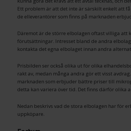
kunna göra det krävs att ett avtal tecknas, och det
Ett problem är att det inte är särskilt enkelt att 
de elleverantörer som finns på marknaden erbjud
Däremot är de större elbolagen oftast villiga att 
förutsättningar. Intresset bland de andra elbolage
kontakta det egna elbolaget innan andra alternat
Prisbilden ser också olika ut för olika elhandelsb
rakt av, medan många andra gör ett visst avdrag.
marknaden som erbjuder bättre priser till mikr
detta kan variera över tid. Det finns därför olika a
Nedan beskrivs vad de stora elbolagen har för e
uppköpare.