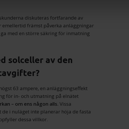
e för att anpassa innehållet och annonserna till användarna, tillh
vår trafik. Vi vidarebefordrar även sådana identifierare och anna
skunderna diskuteras fortfarande av
nnons- och analysföretag som vi samarbetar med. Dessa kan i sin
har tillhandahållit eller som de har samlat in när du har använt 
 emellertid främst påverka anläggningar
äga med en större säkring för inmatning
d solceller av den
tavgifter?
ögst 63 ampere, en anläggningseffekt
g för in- och utmatning på elnätet
kan – om ens någon alls.
Vissa
t de i nuläget inte planerar höja de fasta
fyller dessa villkor.