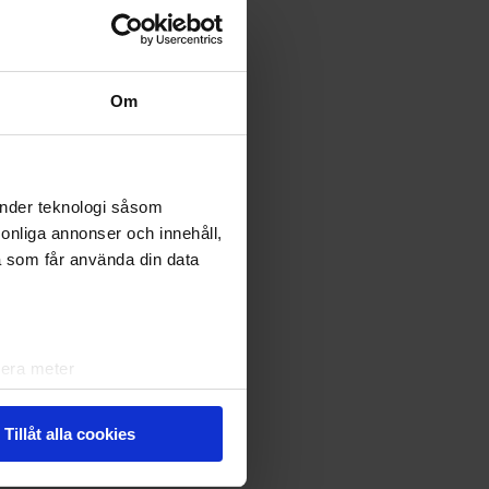
Om
änder teknologi såsom
rsonliga annonser och innehåll,
a som får använda din data
lera meter
ryck)
ljsektionen
. Du kan ändra
Tillåt alla cookies