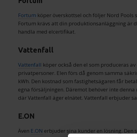
Fortum
Fortum
köper överskottsel och följer Nord Pools spo
Fortum krävs att din produktionsanläggning är dr
handla med elcertifikat.
Vattenfall
Vattenfall
köper också den el som produceras av 
privatpersoner. Elen förs då genom samma säkri
kWh. Den kostnad som fastighetsägaren får betal
egna försäljningen. Däremot behöver inte denn
där Vattenfall äger elnätet. Vattenfall erbjuder
E.ON
Även
E.ON
erbjuder sina kunder en lösning. Den 