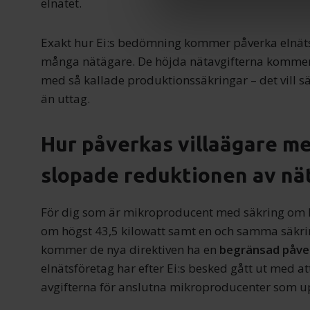
elnätet.
Vi använder enhetsidentifierar
sociala medier och analysera 
Exakt hur Ei:s bedömning kommer påverka elnät
till de sociala medier och a
med annan information som du 
många nätägare. De höjda nätavgifterna kommer
med så kallade produktionssäkringar – det vill s
än uttag.
Hur påverkas villaägare me
slopade reduktionen av nä
För dig som är mikroproducent med säkring om h
om högst 43,5 kilowatt samt en och samma säkrin
kommer de nya direktiven ha en
begränsad påver
elnätsföretag har efter Ei:s besked gått ut med at
avgifterna för anslutna mikroproducenter som upp