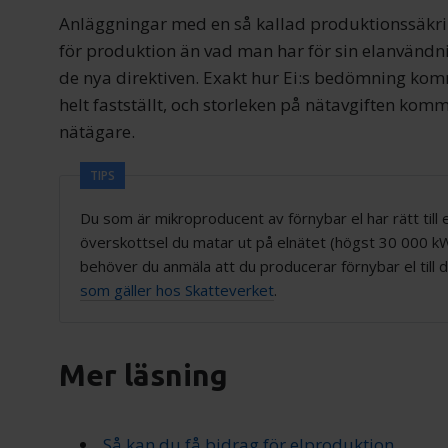
Anläggningar med en så kallad produktionssäkrin
för produktion än vad man har för sin elanvänd
de nya direktiven. Exakt hur Ei:s bedömning ko
helt fastställt, och storleken på nätavgiften komme
nätägare.
TIPS
Du som är mikroproducent av förnybar el har rätt till
överskottsel du matar ut på elnätet (högst 30 000 kW
behöver du anmäla att du producerar förnybar el till d
som gäller hos Skatteverket
.
Mer läsning
Så kan du få bidrag för elproduktion