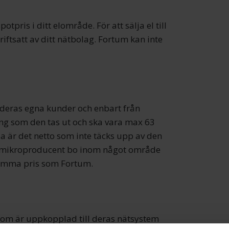
tpris i ditt elområde. För att sälja el till
iftsatt av ditt nätbolag. Fortum kan inte
deras egna kunder och enbart från
ng som den tas ut och ska vara max 63
a är det netto som inte täcks upp av den
a mikroproducent bo inom något område
 samma pris som Fortum.
som är uppkopplad till deras nätsystem