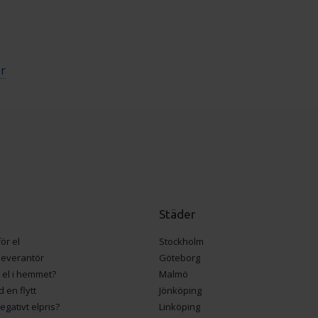
r
Städer
ör el
Stockholm
lleverantör
Göteborg
 el i hemmet?
Malmö
d en flytt
Jönköping
gativt elpris?
Linköping