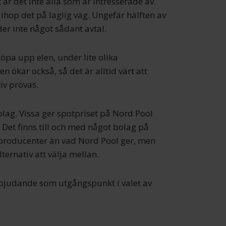
 är det inte alla som är intresserade av.
få ihop det på laglig väg. Ungefär hälften av
er inte något sådant avtal.
köpa upp elen, under lite olika
n ökar också, så det är alltid värt att
iv prövas.
olag. Vissa ger spotpriset på Nord Pool
 Det finns till och med något bolag på
oproducenter än vad Nord Pool ger, men
lternativ att välja mellan.
rbjudande som utgångspunkt i valet av