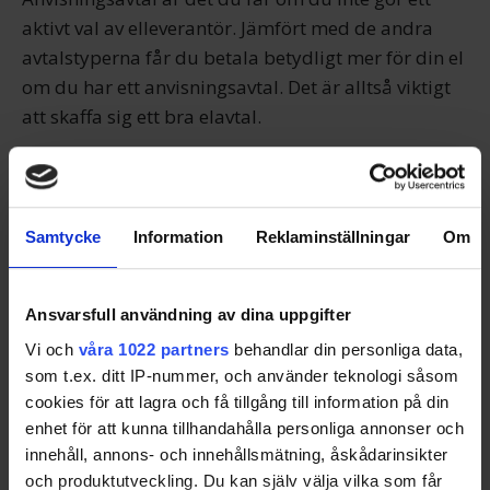
aktivt val av elleverantör. Jämfört med de andra
avtalstyperna får du betala betydligt mer för din el
om du har ett anvisningsavtal. Det är alltså viktigt
att skaffa sig ett bra elavtal.
Du kan inte välja nätägare
Samtycke
Information
Reklaminställningar
Om
Förutom det pris du betalar för elen du använder
måste du betala en så kallad nätavgift. Den ska
täcka de kostnader som nätägaren har för
Ansvarsfull användning av dina uppgifter
underhåll av elnätet.
Vi och
våra 1022 partners
behandlar din personliga data,
som t.ex. ditt IP-nummer, och använder teknologi såsom
Sverige har 170 nätägare som har delat upp
cookies för att lagra och få tillgång till information på din
landets ledningar mellan sig, så det går inte att
enhet för att kunna tillhandahålla personliga annonser och
välja en annan och på så sätt få billigare nätavgift.
innehåll, annons- och innehållsmätning, åskådarinsikter
och produktutveckling. Du kan själv välja vilka som får