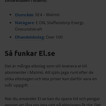
Elmarknaden i Malmö:
Elområde
:
SE4 – Malmö
Nätägare
:
E.ON, Staffanstorp Energi,
Öresundskraft
Elhandelsbolag
:
Över 100
Så funkar El.se
Det är många elbolag som vill leverera el till
abonnenter i Malmö. Att själv jaga runt efter de
olika elbolagen och leta priser kan därför vara en
svår uppgift.
När du använder El.se kan du spara tid och pengar
genom att låta oss leta rätt på elbolagen åt dig. Det