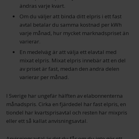
ändras varje kvart.
Om du väljer att binda ditt elpris i ett fast
avtal betalar du samma kostnad per kWh
varje månad, hur mycket marknadspriset än
varierar.
En medelväg är att välja ett elavtal med
mixat elpris. Mixat elpris innebär att en del
av priset är fast, medan den andra delen
varierar per månad.
I Sverige har ungefär hälften av elabonnenterna
månadspris. Cirka en fjärdedel har fast elpris, en
tiondel har kvartsprisavtal och resten har mixpris
eller ett så kallat anvisningsavtal.
Anvisningsavtal är det du får om du inte gör ett