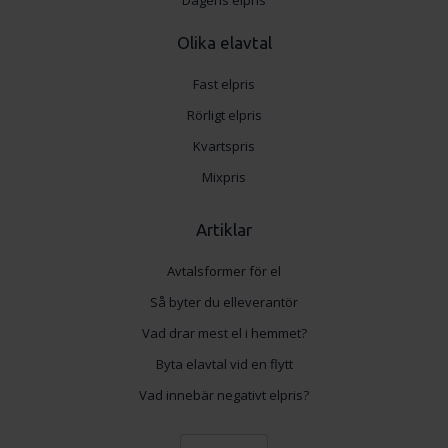
Dagens elpris
Olika elavtal
Fast elpris
Rörligt elpris
Kvartspris
Mixpris
Artiklar
Avtalsformer för el
Så byter du elleverantör
Vad drar mest el i hemmet?
Byta elavtal vid en flytt
Vad innebär negativt elpris?