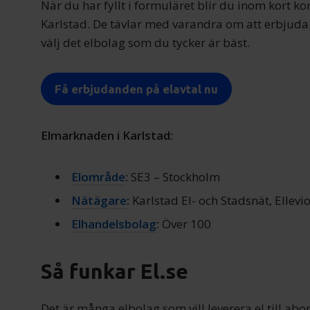
När du har fyllt i formuläret blir du inom kort ko
Karlstad. De tävlar med varandra om att erbjuda 
välj det elbolag som du tycker är bäst.
Få erbjudanden på elavtal nu
Elmarknaden i Karlstad:
Elområde
:
SE3 – Stockholm
Nätägare
:
Karlstad El- och Stadsnät, Ellevi
Elhandelsbolag
:
Över 100
Så funkar El.se
Det är många elbolag som vill leverera el till abon