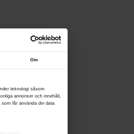
Om
änder teknologi såsom
rsonliga annonser och innehåll,
a som får använda din data
lera meter