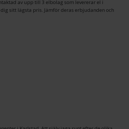
ntaktad av upp till 3 elbolag som levererar el i
dig sitt lägsta pris. Jämför deras erbjudanden och
o
nenter i Karlstad. Att själv jaga runt efter de olika