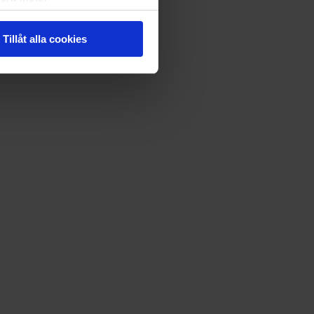
ryck)
ljsektionen
. Du kan ändra
Tillåt alla cookies
andahålla funktioner för
n information från din enhet
 tur kombinera informationen
deras tjänster.