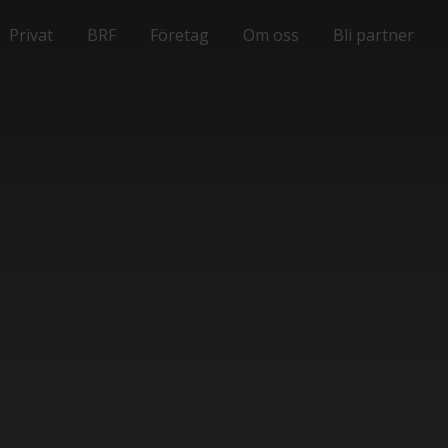
Privat
BRF
Företag
Om oss
Bli partner