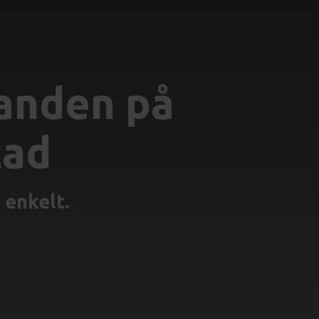
anden på
tad
 enkelt.