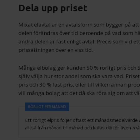
Dela upp priset
Mixat elavtal är en avtalsform som bygger på att e
delen förändras över tid beroende på vad som 
andra delen är fast enligt avtal. Precis som vid et
prissättningen över en viss tid.
Många elbolag ger kunden 50 % rörligt pris och 5
själv välja hur stor andel som ska vara vad. Priset
pris och 30 % fast pris, eller till vilken annan pr
vill många bolag att det då ska röra sig om att väl
RÖRLIGT PER MÅNAD
Ett rörligt elpris följer oftast ett månadsmedelvärde
alltså från månad till månad och kallas därför även
mån