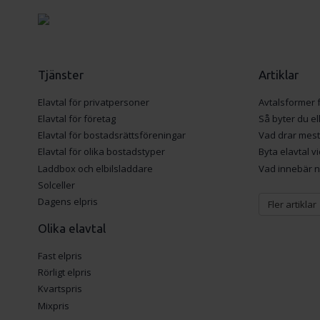
Tjänster
Artiklar
Elavtal för privatpersoner
Avtalsformer f
Elavtal för företag
Så byter du e
Elavtal för bostadsrättsföreningar
Vad drar mest
Elavtal för olika bostadstyper
Byta elavtal vi
Laddbox och elbilsladdare
Vad innebär ne
Solceller
Dagens elpris
Fler artiklar
Olika elavtal
Fast elpris
Rörligt elpris
Kvartspris
Mixpris