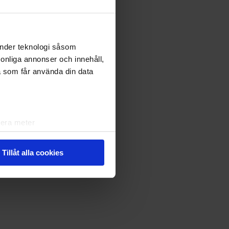
änder teknologi såsom
rsonliga annonser och innehåll,
a som får använda din data
lera meter
ryck)
ljsektionen
. Du kan ändra
Tillåt alla cookies
andahålla funktioner för
n information från din enhet
 tur kombinera informationen
deras tjänster.