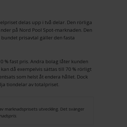
lpriset delas upp i två delar. Den rörliga
händer på Nord Pool Spot-marknaden. Den
t bundet prisavtal gäller den fasta
0 % fast pris. Andra bolag låter kunden
 kan då exempelvis sättas till 70 % rörligt
ocentsats som helst åt endera hållet. Dock
ja tiondelar av totalpriset.
 av marknadsprisets utveckling. Det svänger
adspris
.