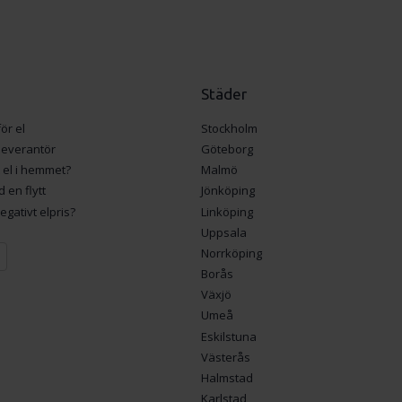
Städer
ör el
Stockholm
lleverantör
Göteborg
 el i hemmet?
Malmö
d en flytt
Jönköping
gativt elpris?
Linköping
Uppsala
Norrköping
Borås
Växjö
Umeå
Eskilstuna
Västerås
Halmstad
Karlstad