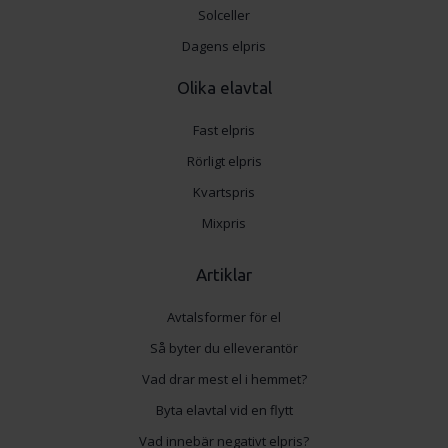
Solceller
Dagens elpris
Olika elavtal
Fast elpris
Rörligt elpris
Kvartspris
Mixpris
Artiklar
Avtalsformer för el
Så byter du elleverantör
Vad drar mest el i hemmet?
Byta elavtal vid en flytt
Vad innebär negativt elpris?