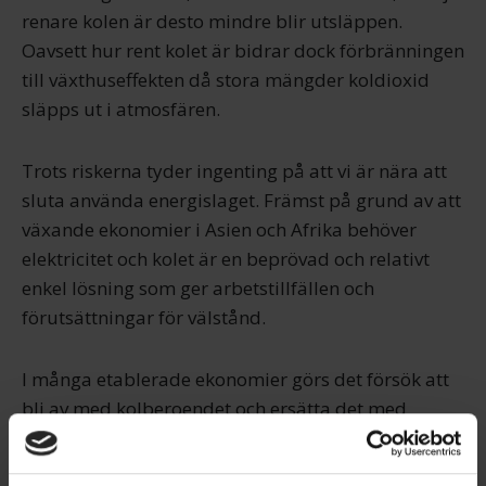
renare kolen är desto mindre blir utsläppen.
Oavsett hur rent kolet är bidrar dock förbränningen
till växthuseffekten då stora mängder koldioxid
släpps ut i atmosfären.
Trots riskerna tyder ingenting på att vi är nära att
sluta använda energislaget. Främst på grund av att
växande ekonomier i Asien och Afrika behöver
elektricitet och kolet är en beprövad och relativt
enkel lösning som ger arbetstillfällen och
förutsättningar för välstånd.
I många etablerade ekonomier görs det försök att
bli av med kolberoendet och ersätta det med
förnybara energikällor eller kärnkraft. Även Kina
satsar hårt på förnybara energikällor, men kolet