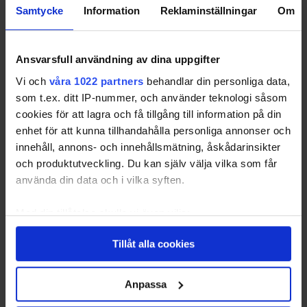
kommer att finnas med under lång tid.
Samtycke
Information
Reklaminställningar
Om
Ett sätt att motverka kolets skadeverkningar är
Ansvarsfull användning av dina uppgifter
metoder för så kallad "carbon capture and
storage", CSS. Man fångar upp koldioxiden direkt
Vi och
våra 1022 partners
behandlar din personliga data,
som t.ex. ditt IP-nummer, och använder teknologi såsom
vid kraftverkens skorstensmynning och pumpar ner
cookies för att lagra och få tillgång till information på din
den under jorden. Tekniken finns och används, men
enhet för att kunna tillhandahålla personliga annonser och
ännu i mycket liten skala.
innehåll, annons- och innehållsmätning, åskådarinsikter
och produktutveckling. Du kan själv välja vilka som får
Läs även
använda din data och i vilka syften.
Med din tillåtelse skulle vi även vilja:
Oljekraft
Samla in information om din geografiska plats
Tillåt alla cookies
som kan ha en noggrannhet på upp till flera meter
Gaskraft
Identifiera din enhet genom att aktivt skanna den
Kärnkraft
för specifika kännetecken (fingeravtryck)
Anpassa
Fossila bränslen
Ta reda på mer om hur dina personliga uppgifter