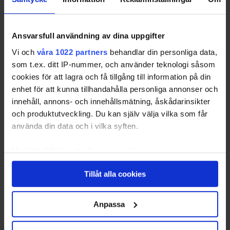
Det hindrar dock inte bolagen från att sätta väldigt
olika priser.
Ansvarsfull användning av dina uppgifter
Vi och
våra 1022 partners
behandlar din personliga data,
Checklista:
Så gör du för att byta elleverantör och
som t.ex. ditt IP-nummer, och använder teknologi såsom
få ett bättre avtal
cookies för att lagra och få tillgång till information på din
enhet för att kunna tillhandahålla personliga annonser och
Så påverkar du nätavgiften
innehåll, annons- och innehållsmätning, åskådarinsikter
och produktutveckling. Du kan själv välja vilka som får
använda din data och i vilka syften.
Prishöjningarna under 2010-talet har irriterat
många. Det finns i princip två vägar att gå för att få
Med din tillåtelse skulle vi även vilja:
ner nätavgiften. En är att påverka politiskt genom
Samla in information om din geografiska plats
att till exempel kontakta din riksdagsledamot och
Tillåt alla cookies
som kan ha en noggrannhet på upp till flera meter
föreslå ny lagstiftning. Den andra är att byta
Identifiera din enhet genom att aktivt skanna den
huvudsäkring. Om du "säkrar ner" från till exempel
för specifika kännetecken (fingeravtryck)
Anpassa
20A till 16A kan du tjäna en slant. Kolla med din
Ta reda på mer om hur dina personliga uppgifter
nätägare hur mycket. Tänk däremot på att det kan
behandlas och ställ in dina preferenser i
detaljsektionen
.