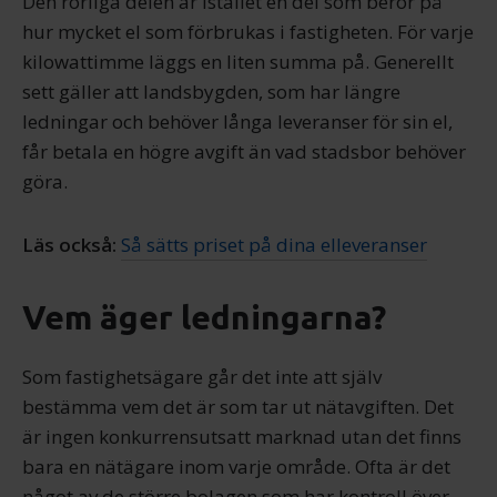
Den rörliga delen är istället en del som beror på
hur mycket el som förbrukas i fastigheten. För varje
kilowattimme läggs en liten summa på. Generellt
sett gäller att landsbygden, som har längre
ledningar och behöver långa leveranser för sin el,
får betala en högre avgift än vad stadsbor behöver
göra.
Läs också:
Så sätts priset på dina elleveranser
Vem äger ledningarna?
Som fastighetsägare går det inte att själv
bestämma vem det är som tar ut nätavgiften. Det
är ingen konkurrensutsatt marknad utan det finns
bara en nätägare inom varje område. Ofta är det
något av de större bolagen som har kontroll över